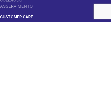
ASSERVIMENTO
CUSTOMER CARE
Richiedi assistenza
Richiedi offerta
Contatti
Login area cliente
2022 M.T. Zanetti Srl - P.iva: 02242930986
Privacy policy
-
Cookie law
Italiano