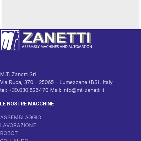
Potenti parturient parturie
Accessories
M.T. Zanetti Srl
Via Ruca, 370 – 25065 – Lumezzane (BS), Italy
tel: +39.030.826470 Mail: info@mt-zanetti.it
LE NOSTRE MACCHINE
ASSEMBLAGGIO
LAVORAZIONE
ROBOT
COLLAUDO