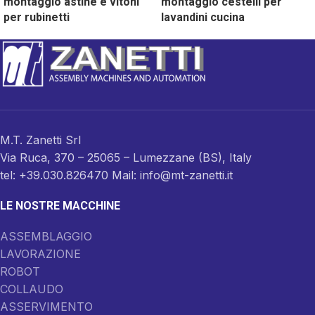
montaggio astine e vitoni
montaggio cestelli per
per rubinetti
lavandini cucina
M.T. Zanetti Srl
Via Ruca, 370 – 25065 – Lumezzane (BS), Italy
tel: +39.030.826470 Mail: info@mt-zanetti.it
LE NOSTRE MACCHINE
ASSEMBLAGGIO
LAVORAZIONE
ROBOT
COLLAUDO
ASSERVIMENTO