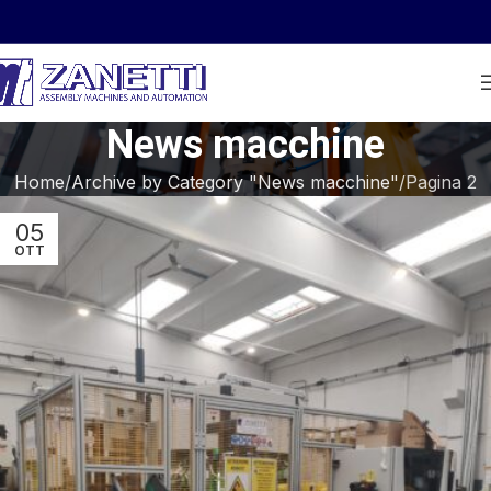
News macchine
Home
Archive by Category "News macchine"
Pagina 2
05
OTT